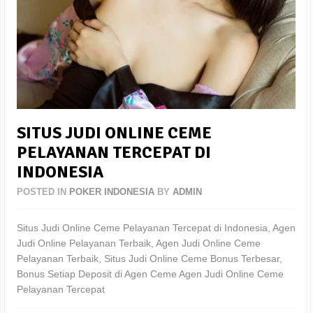
SITUS JUDI ONLINE CEME
PELAYANAN TERCEPAT DI
INDONESIA
POSTED IN
POKER INDONESIA
BY
ADMIN
Situs Judi Online Ceme Pelayanan Tercepat di Indonesia, Agen
Judi Online Pelayanan Terbaik, Agen Judi Online Ceme
Pelayanan Terbaik, Situs Judi Online Ceme Bonus Terbesar,
Bonus Setiap Deposit di Agen Ceme Agen Judi Online Ceme
Pelayanan Tercepat