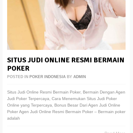
SITUS JUDI ONLINE RESMI BERMAIN
POKER
POSTED IN
POKER INDONESIA
BY
ADMIN
Situs Judi Online Resmi Bermain Poker, Bermain Dengan Agen
Judi Poker Terpercaya, Cara Menemukan Situs Judi Poker
Online yang Terpercaya, Bonus Besar Dari Agen Judi Online
Poker Agen Judi Online Resmi Bermain Poker – Bermain poker
adalah