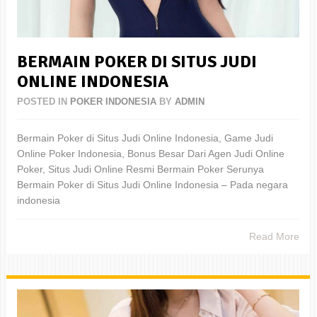
BERMAIN POKER DI SITUS JUDI
ONLINE INDONESIA
POSTED IN
POKER INDONESIA
BY
ADMIN
Bermain Poker di Situs Judi Online Indonesia, Game Judi
Online Poker Indonesia, Bonus Besar Dari Agen Judi Online
Poker, Situs Judi Online Resmi Bermain Poker Serunya
Bermain Poker di Situs Judi Online Indonesia – Pada negara
indonesia
Read More