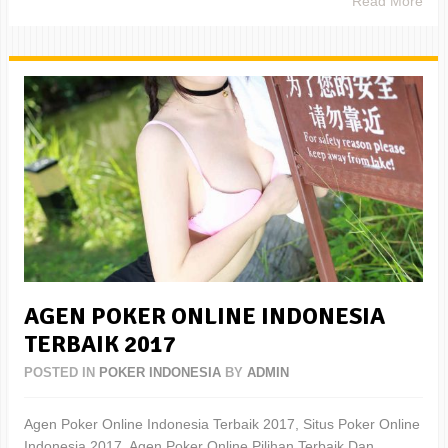
Read More
AGEN POKER ONLINE INDONESIA
TERBAIK 2017
POSTED IN
POKER INDONESIA
BY
ADMIN
Agen Poker Online Indonesia Terbaik 2017, Situs Poker Online
Indonesia 2017, Agen Poker Online Pilihan Terbaik Dan