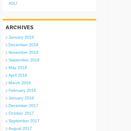
ASLI
ARCHIVES
January 2019
December 2018
November 2018
September 2018
May 2018
April 2018
March 2018
February 2018
January 2018
December 2017
October 2017
September 2017
August 2017