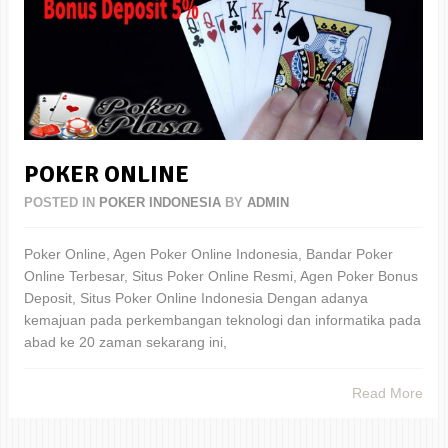
POKER ONLINE
POSTED IN
POKER INDONESIA
BY
ADMIN
Poker Online, Agen Poker Online Indonesia, Bandar Poker
Online Terbesar, Situs Poker Online Resmi, Agen Poker Bonus
Deposit, Situs Poker Online Indonesia Dengan adanya
kemajuan pada perkembangan teknologi dan informatika pada
abad ke 20 zaman sekarang ini,
Read More