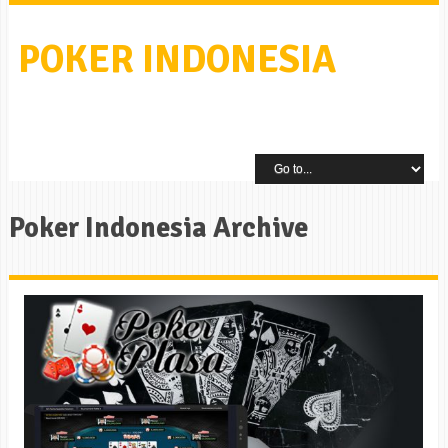
POKER INDONESIA
Poker Indonesia Archive