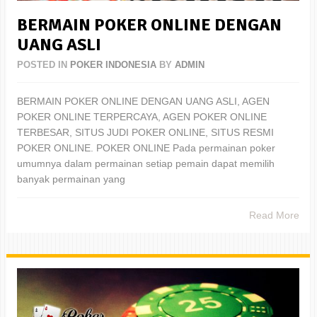
BERMAIN POKER ONLINE DENGAN
UANG ASLI
POSTED IN
POKER INDONESIA
BY
ADMIN
BERMAIN POKER ONLINE DENGAN UANG ASLI, AGEN
POKER ONLINE TERPERCAYA, AGEN POKER ONLINE
TERBESAR, SITUS JUDI POKER ONLINE, SITUS RESMI
POKER ONLINE. POKER ONLINE Pada permainan poker
umumnya dalam permainan setiap pemain dapat memilih
banyak permainan yang
Read More