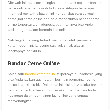
Dibawah ini ada ulasan singkat dan menarik seputar bandar
ceme online terpercaya di Indonesia. Adapun beberapa
informasi menarik dibawah ini menyangkut cara bermain
game judi ceme online dan cara menemukan bandar ceme
online terpercaya di Indonesia agar nantinya bisa Anda
jadikan agen dalam bermain judi online.
Nah bagi Anda yang tertarik mencoba untuk permainan
kartu modern ini, langsung saja yuk simak ulasan
lengkapnya berikut ini!
Bandar Ceme Online
Salah satu
bandar ceme online
terpercaya di Indonesia yang
bisa Anda jadikan agen dalam bermain permainan ceme
online ialah kiukiu.biz. Dalam hal ini, kiukiu.biz selaku bandar
permainan judi terbesar di dunia akan memberikan Anda
kepuasan dalam permainan judi online yang sangat
menyenangkan.