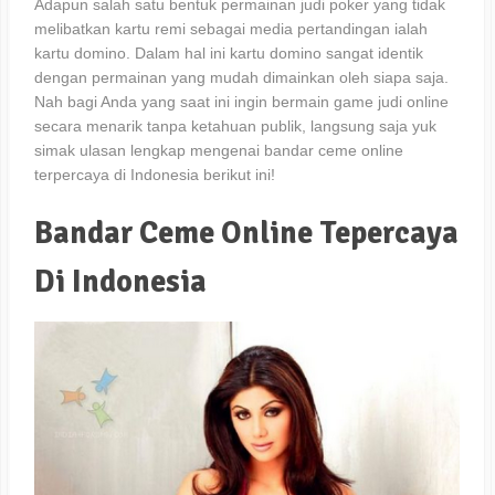
Adapun salah satu bentuk permainan judi poker yang tidak
melibatkan kartu remi sebagai media pertandingan ialah
kartu domino. Dalam hal ini kartu domino sangat identik
dengan permainan yang mudah dimainkan oleh siapa saja.
Nah bagi Anda yang saat ini ingin bermain game judi online
secara menarik tanpa ketahuan publik, langsung saja yuk
simak ulasan lengkap mengenai bandar ceme online
terpercaya di Indonesia berikut ini!
Bandar Ceme Online Tepercaya
Di Indonesia