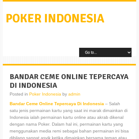
POKER INDONESIA
BANDAR CEME ONLINE TEPERCAYA
DI INDONESIA
Posted in
Poker Indonesia
by
admin
Bandar Ceme Online Tepercaya Di Indonesia
– Salah
satu jenis permainan kartu yang saat ini marak dimainkan di
Indonesia ialah permainan kartu online atau akrab dikenal
dengan nama Poker. Dalam hal ini, permainan kartu yang
menggunakan media remi sebagai bahan permainan ini bisa
dibilang sangat asyik ketika dimainkan bersama teman atau