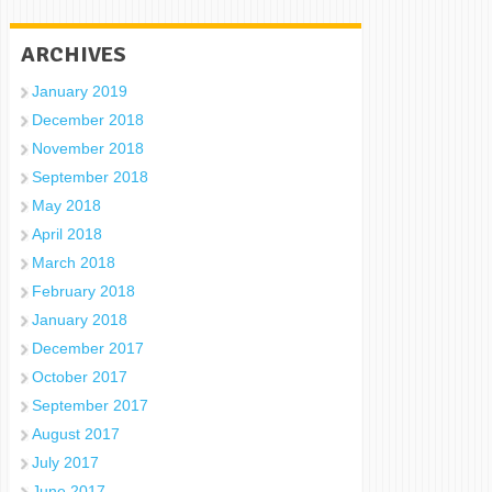
ARCHIVES
January 2019
December 2018
November 2018
September 2018
May 2018
April 2018
March 2018
February 2018
January 2018
December 2017
October 2017
September 2017
August 2017
July 2017
June 2017