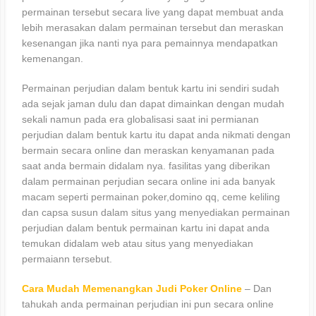
permainan tersebut secara live yang dapat membuat anda
lebih merasakan dalam permainan tersebut dan meraskan
kesenangan jika nanti nya para pemainnya mendapatkan
kemenangan.
Permainan perjudian dalam bentuk kartu ini sendiri sudah
ada sejak jaman dulu dan dapat dimainkan dengan mudah
sekali namun pada era globalisasi saat ini permianan
perjudian dalam bentuk kartu itu dapat anda nikmati dengan
bermain secara online dan meraskan kenyamanan pada
saat anda bermain didalam nya. fasilitas yang diberikan
dalam permainan perjudian secara online ini ada banyak
macam seperti permainan poker,domino qq, ceme keliling
dan capsa susun dalam situs yang menyediakan permainan
perjudian dalam bentuk permainan kartu ini dapat anda
temukan didalam web atau situs yang menyediakan
permaiann tersebut.
Cara Mudah Memenangkan Judi Poker Online
– Dan
tahukah anda permainan perjudian ini pun secara online