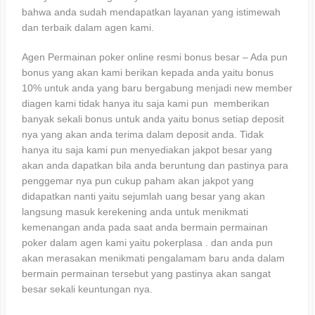
bahwa anda sudah mendapatkan layanan yang istimewah
dan terbaik dalam agen kami.
Agen Permainan poker online resmi bonus besar – Ada pun
bonus yang akan kami berikan kepada anda yaitu bonus
10% untuk anda yang baru bergabung menjadi new member
diagen kami tidak hanya itu saja kami pun memberikan
banyak sekali bonus untuk anda yaitu bonus setiap deposit
nya yang akan anda terima dalam deposit anda. Tidak
hanya itu saja kami pun menyediakan jakpot besar yang
akan anda dapatkan bila anda beruntung dan pastinya para
penggemar nya pun cukup paham akan jakpot yang
didapatkan nanti yaitu sejumlah uang besar yang akan
langsung masuk kerekening anda untuk menikmati
kemenangan anda pada saat anda bermain permainan
poker dalam agen kami yaitu pokerplasa . dan anda pun
akan merasakan menikmati pengalamam baru anda dalam
bermain permainan tersebut yang pastinya akan sangat
besar sekali keuntungan nya.