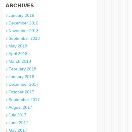
ARCHIVES
January 2019
December 2018
November 2018
September 2018
May 2018
April 2018
March 2018
February 2018
January 2018
December 2017
October 2017
September 2017
August 2017
July 2017
June 2017
May 2017