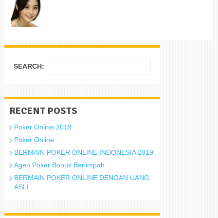
SEARCH:
RECENT POSTS
Poker Online 2019
Poker Online
BERMAIN POKER ONLINE INDONESIA 2019
Agen Poker Bonus Berlimpah
BERMAIN POKER ONLINE DENGAN UANG
ASLI