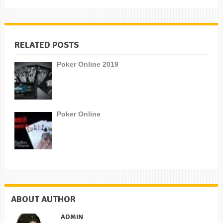
RELATED POSTS
Poker Online 2019
Poker Online
ABOUT AUTHOR
ADMIN