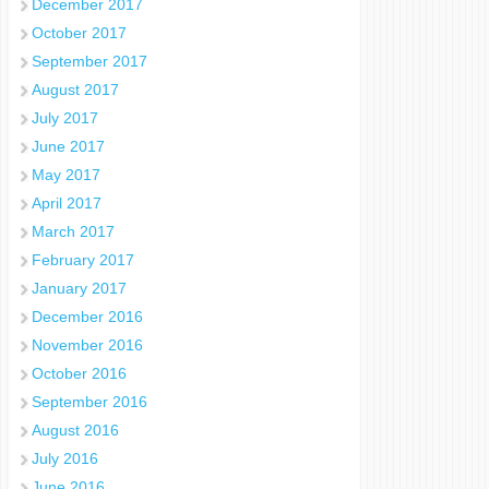
December 2017
October 2017
September 2017
August 2017
July 2017
June 2017
May 2017
April 2017
March 2017
February 2017
January 2017
December 2016
November 2016
October 2016
September 2016
August 2016
July 2016
June 2016