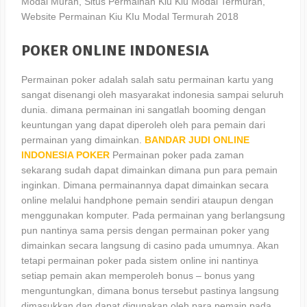
Modal Murah, Situs Permainan Kiu Kiu Modal Termurah,
Website Permainan Kiu KIu Modal Termurah 2018
POKER ONLINE INDONESIA
Permainan poker adalah salah satu permainan kartu yang
sangat disenangi oleh masyarakat indonesia sampai seluruh
dunia. dimana permainan ini sangatlah booming dengan
keuntungan yang dapat diperoleh oleh para pemain dari
permainan yang dimainkan.
BANDAR JUDI ONLINE
INDONESIA POKER
Permainan poker pada zaman
sekarang sudah dapat dimainkan dimana pun para pemain
inginkan. Dimana permainannya dapat dimainkan secara
online melalui handphone pemain sendiri ataupun dengan
menggunakan komputer. Pada permainan yang berlangsung
pun nantinya sama persis dengan permainan poker yang
dimainkan secara langsung di casino pada umumnya. Akan
tetapi permainan poker pada sistem online ini nantinya
setiap pemain akan memperoleh bonus – bonus yang
menguntungkan, dimana bonus tersebut pastinya langsung
dimasukkan dan dapat digunakan oleh para pemain pada