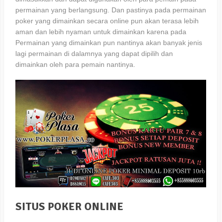
permainan yang berlangsung. Dan pastinya pada permainan
poker yang dimainkan secara online pun akan terasa lebih
aman dan lebih nyaman untuk dimainkan karena pada
Permainan yang dimainkan pun nantinya akan banyak jenis
lagi permainan di dalamnya yang dapat dipilih dan
dimainkan oleh para pemain nantinya.
SITUS POKER ONLINE