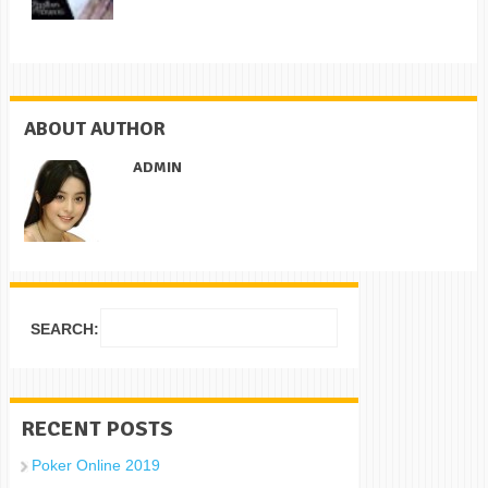
ABOUT AUTHOR
ADMIN
SEARCH:
RECENT POSTS
Poker Online 2019