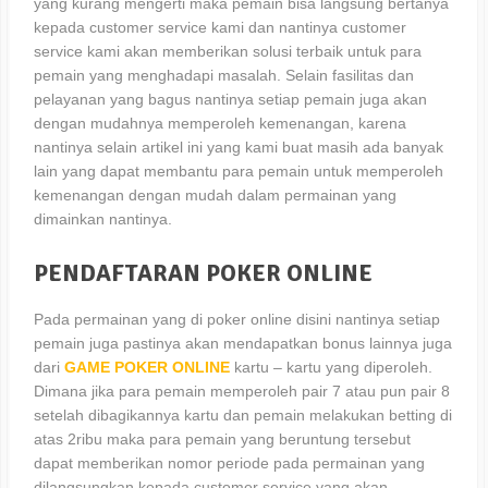
yang kurang mengerti maka pemain bisa langsung bertanya
kepada customer service kami dan nantinya customer
service kami akan memberikan solusi terbaik untuk para
pemain yang menghadapi masalah. Selain fasilitas dan
pelayanan yang bagus nantinya setiap pemain juga akan
dengan mudahnya memperoleh kemenangan, karena
nantinya selain artikel ini yang kami buat masih ada banyak
lain yang dapat membantu para pemain untuk memperoleh
kemenangan dengan mudah dalam permainan yang
dimainkan nantinya.
PENDAFTARAN POKER ONLINE
Pada permainan yang di poker online disini nantinya setiap
pemain juga pastinya akan mendapatkan bonus lainnya juga
dari
GAME POKER ONLINE
kartu – kartu yang diperoleh.
Dimana jika para pemain memperoleh pair 7 atau pun pair 8
setelah dibagikannya kartu dan pemain melakukan betting di
atas 2ribu maka para pemain yang beruntung tersebut
dapat memberikan nomor periode pada permainan yang
dilangsungkan kepada customer service yang akan