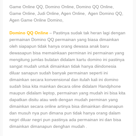
Game Online QQ, Domino Online, Domino QQ Online,
Game Online, Judi Online, Agen Online, Agen Domino QQ,
Agen Game Online Domino,
Domino QQ Online
– Pastinya sudak tak heran lagi dengan
permainan Domino QQ permainan yang biasa dimainkan
oleh siapapun tidak hanya orang dewasa anak baru
dewasapun bisa memainkaan perminan ini permainan yang
mengitung jumlas bulatan didalam kartu domino ini pastinya
sangat mudah untuk dimainkan tidak hanya diindonesia
diluar sanapun sudah banyak permainan seperti ini
dimainkan secara konvensional dan itulah kali ini domino
sudah bisa kita mainkan decara oline didalam Handphone
maupun didalam leptop, permainan yang mudah ini bisa kita
dapatkan disitu atau web dengan mudah perminan yang
dimainkan secara online artinya bisa dimainkan dimanapun
dan musuh nya pun dimana pun tidak hanya orang dalam
negri diluar negri pun pastinya ada permainan ini dan bisa
dimainkan dimanapun denghan mudah .