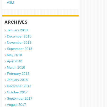
ASLI
ARCHIVES
January 2019
December 2018
November 2018
September 2018
May 2018
April 2018
March 2018
February 2018
January 2018
December 2017
October 2017
September 2017
August 2017