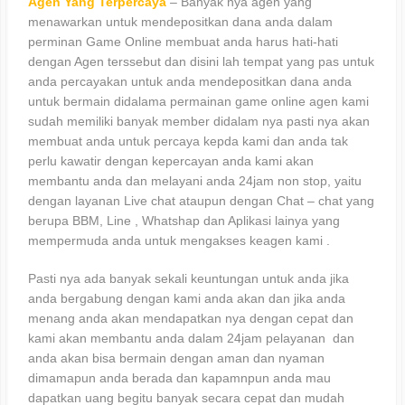
Agen Yang Terpercaya
– Banyak nya agen yang
menawarkan untuk mendepositkan dana anda dalam
perminan Game Online membuat anda harus hati-hati
dengan Agen terssebut dan disini lah tempat yang pas untuk
anda percayakan untuk anda mendepositkan dana anda
untuk bermain didalama permainan game online agen kami
sudah memiliki banyak member didalam nya pasti nya akan
membuat anda untuk percaya kepda kami dan anda tak
perlu kawatir dengan kepercayan anda kami akan
membantu anda dan melayani anda 24jam non stop, yaitu
dengan layanan Live chat ataupun dengan Chat – chat yang
berupa BBM, Line , Whatshap dan Aplikasi lainya yang
mempermuda anda untuk mengakses keagen kami .
Pasti nya ada banyak sekali keuntungan untuk anda jika
anda bergabung dengan kami anda akan dan jika anda
menang anda akan mendapatkan nya dengan cepat dan
kami akan membantu anda dalam 24jam pelayanan dan
anda akan bisa bermain dengan aman dan nyaman
dimamapun anda berada dan kapamnpun anda mau
dapatkan uang begitu banyak secara cepat dan mudah