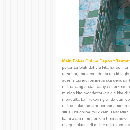
Main Poker Online Deposit Termu
poker terlebih dahulu kita harus me
tersebut,untuk mendapatkan id login 
agen situs judi online,maka dengan itu
online yang sudah banyak berkemban
mudah kita mendaftarkan diri kita di
mendaftarkan rekening anda dan ide
online poker secara bersama sama di 
situs judi online milik kami sangatl
kami akan memberikan bonus new me
di agen situs judi online milik kami 