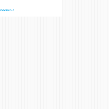
Indonesia