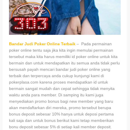
Bandar Judi Poker Online Terbaik
– Pada permainan
poker online tentu saja jika kita ingin memulai permainan
tersebut maka kita harus memiliki id poker online untuk kita
bermain dan untuk mendapatkan itu semua anda tidak perlu
bersusah payah mencari bandar judi poker online yang
terbaik dan terpercaya anda cukup kunjungi kami di
pokerplasa.com karena proses mendapatkan id untuk
bermain sangat mudah dan cepat sehingga tidak menyita
waktu anda para member. Di samping itu kami juga
menyediakan promo bonus bagi new member yang baru
akan mendaftarkan diri mereka, promo tersebut berupa
bonus deposit sebesar 10% hanya untuk deposi pertama
kali saja dan untuk bonus berikut kami tetap memberikan
bonu deposit sebesar 5% di setiap kali member deposit.