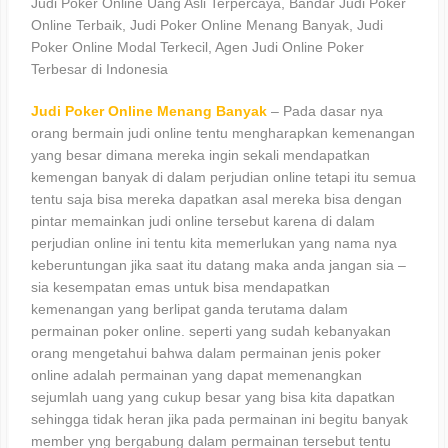
Judi Poker Online Uang Asli Terpercaya, Bandar Judi Poker
Online Terbaik, Judi Poker Online Menang Banyak, Judi
Poker Online Modal Terkecil, Agen Judi Online Poker
Terbesar di Indonesia
Judi Poker Online Menang Banyak
– Pada dasar nya
orang bermain judi online tentu mengharapkan kemenangan
yang besar dimana mereka ingin sekali mendapatkan
kemengan banyak di dalam perjudian online tetapi itu semua
tentu saja bisa mereka dapatkan asal mereka bisa dengan
pintar memainkan judi online tersebut karena di dalam
perjudian online ini tentu kita memerlukan yang nama nya
keberuntungan jika saat itu datang maka anda jangan sia –
sia kesempatan emas untuk bisa mendapatkan
kemenangan yang berlipat ganda terutama dalam
permainan poker online. seperti yang sudah kebanyakan
orang mengetahui bahwa dalam permainan jenis poker
online adalah permainan yang dapat memenangkan
sejumlah uang yang cukup besar yang bisa kita dapatkan
sehingga tidak heran jika pada permainan ini begitu banyak
member yng bergabung dalam permainan tersebut tentu