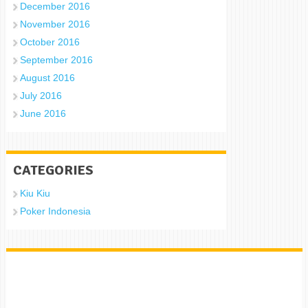
December 2016
November 2016
October 2016
September 2016
August 2016
July 2016
June 2016
CATEGORIES
Kiu Kiu
Poker Indonesia