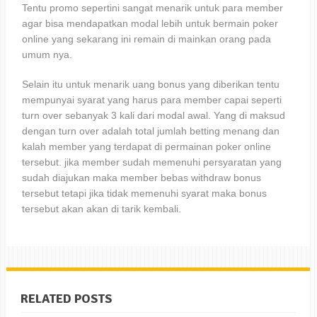
Tentu promo sepertini sangat menarik untuk para member
agar bisa mendapatkan modal lebih untuk bermain poker
online yang sekarang ini remain di mainkan orang pada
umum nya.
Selain itu untuk menarik uang bonus yang diberikan tentu
mempunyai syarat yang harus para member capai seperti
turn over sebanyak 3 kali dari modal awal. Yang di maksud
dengan turn over adalah total jumlah betting menang dan
kalah member yang terdapat di permainan poker online
tersebut. jika member sudah memenuhi persyaratan yang
sudah diajukan maka member bebas withdraw bonus
tersebut tetapi jika tidak memenuhi syarat maka bonus
tersebut akan akan di tarik kembali.
RELATED POSTS